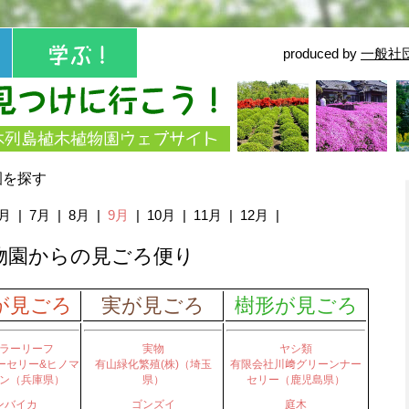
produced by
一般社
園を探す
6月
|
7月
|
8月
|
9月
|
10月
|
11月
|
12月
|
物園からの見ごろ便り
が見ごろ
実が見ごろ
樹形が見ごろ
ラーリーフ
実物
ヤシ類
ーセリー&ヒノマ
有山緑化繁殖(株)（埼玉
有限会社川﨑グリーンナー
ン（兵庫県）
県）
セリー（鹿児島県）
ンバイカ
ゴンズイ
庭木