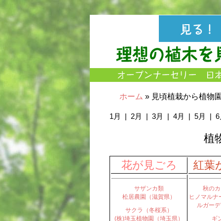
ホーム
» 見頃植栽から植物
1月
|
2月
|
3月
|
4月
|
5月
|
植
花が見ごろ
紅葉
サザンカ類
秋のカ
松居農園（滋賀県）
ヒノマルナ
ルガーデ
サクラ（冬桜系）
(株)埼玉植物園（埼玉県）
ギ