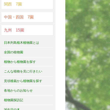
関西 7園
中国・四国 7園
九州 15園
日本列島植木植物園とは
全国の植物園
植物から植物園を探す
こんな植物を見に行きたい
見頃植栽から植物園を探す
各地からのお知らせ
植物園探訪記
誕生日の木