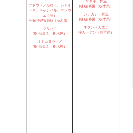
ケヤキ・株立
ブドウ（メルロー、シャル
(株)清峯園（栃木県）
ドネ、キャンベル、デラウ
シラカシ・株立
ェラ等）
(株)清峯園（栃木県）
宇賀神緑販(株)（栃木県）
ネグンドカエデ
ツリバナ
欅ガーデン（熊本県）
(株)清峯園（栃木県）
オトコヨウゾメ
(株)清峯園（栃木県）