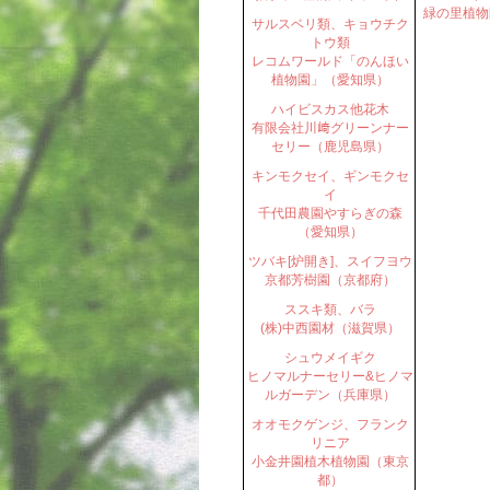
緑の里植物
サルスベリ類、キョウチク
トウ類
レコムワールド「のんほい
植物園」（愛知県）
ハイビスカス他花木
有限会社川﨑グリーンナー
セリー（鹿児島県）
キンモクセイ、ギンモクセ
イ
千代田農園やすらぎの森
（愛知県）
ツバキ[炉開き]、スイフヨウ
京都芳樹園（京都府）
ススキ類、バラ
(株)中西園材（滋賀県）
シュウメイギク
ヒノマルナーセリー&ヒノマ
ルガーデン（兵庫県）
オオモクゲンジ、フランク
リニア
小金井園植木植物園（東京
都）