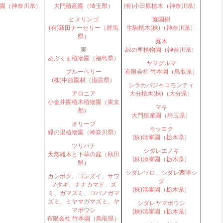
園（神奈川県）
大門殖産園（埼玉県）
(有)小田原植木（神奈川県）
ヒメリンゴ
庭園樹
(有)新田ナーセリー（群馬
生駒植木(株)（神奈川県）
県）
庭木
実
緑の里植物園（神奈川県）
あぶくま植物園（福島県）
ヤマグルマ
ブルーベリー
有限会社 竹本園（鳥取県）
(株)中西園材（滋賀県）
シラカバジャコモンティ
アロニア
大分植木(株)（大分県）
小金井園植木植物園（東京
マキ
都）
大門殖産園（埼玉県）
オリーブ
モッコク
緑の里植物園（神奈川県）
(株)清峯園（栃木県）
ツリバナ
シダレエノキ
天然雑木と下草の庭（秋田
(株)清峯園（栃木県）
県）
シダレソロ、シダレ西洋シ
カンボク、ゴンズイ、サワ
ダ
フタギ、ナナカマド、ズ
(株)清峯園（栃木県）
ミ、ガマズミ、コバノガマ
ズミ、ミヤマガマズミ、ヤ
シダレヤマボウシ
マボウシ
(株)清峯園（栃木県）
有限会社 竹本園（鳥取県）