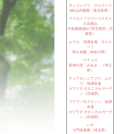
サンゴシドウ、サルスベリ
(株)山内農園（鹿児島県）
ワイルドフラワーコスモス
の花摘み
中島農園(株)三田営業所（兵
庫県）
ムラセ 地湧金蓮、サルス
ベリ
阿久和園（神奈川県）
ナナコカ
龍神の里「みぬま」（埼玉
県）
チョウセンニワフジ、ムク
ゲ、地湧金蓮
カワラダ ボタニカルガーデ
ン（茨城県）
フウワバモクゲンジ、地湧
金蓮
カワラダ ボタニカルガーデ
ン（茨城県）
ハギ
大門殖産園（埼玉県）