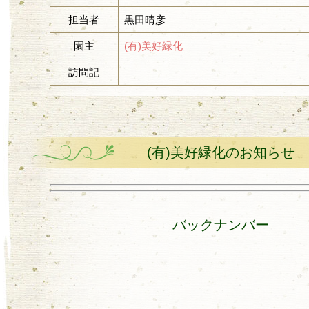
担当者
黒田晴彦
園主
(有)美好緑化
訪問記
(有)美好緑化のお知らせ
バックナンバー