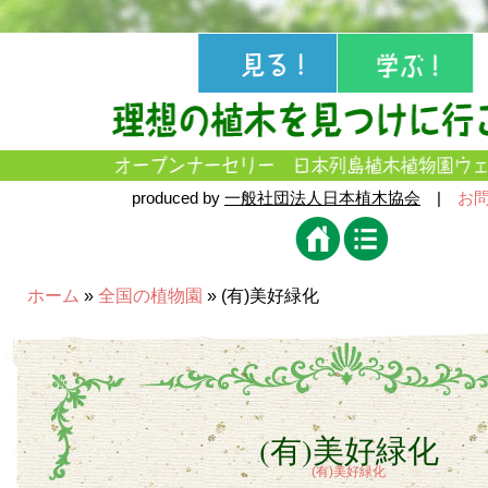
produced by
一般社団法人日本植木協会
|
お
ホーム
»
全国の植物園
» (有)美好緑化
(有)美好緑化
(有)美好緑化