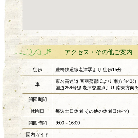
アクセス・その他ご案内
徒歩
豊橋鉄道線老津駅より 徒歩15分
東名高速道 音羽蒲郡ICより 南方向40分 
車
国道259号線 老津交差点より 南東方向3分
開園期間
休園日
毎週土日休園 その他の休園日(冬季)
開園時間
9:00～16:00
園内ガイド