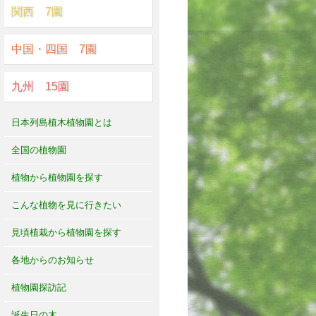
関西 7園
中国・四国 7園
九州 15園
日本列島植木植物園とは
全国の植物園
植物から植物園を探す
こんな植物を見に行きたい
見頃植栽から植物園を探す
各地からのお知らせ
植物園探訪記
誕生日の木