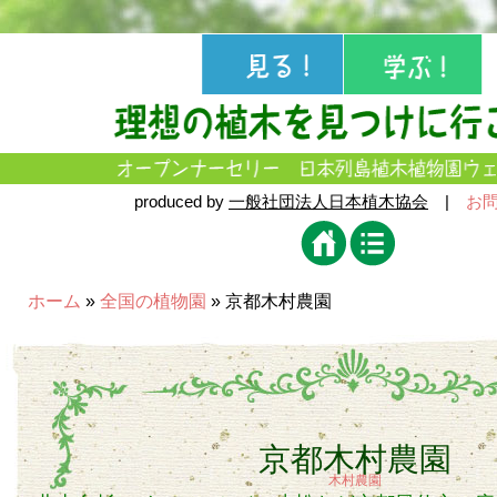
produced by
一般社団法人日本植木協会
|
お
ホーム
»
全国の植物園
» 京都木村農園
京都木村農園
木村農園