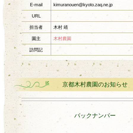
E-mail
kimuranouen@kyoto.zaq.ne.jp
URL
担当者
木村 靖
園主
木村農園
訪問記
京都木村農園のお知らせ
バックナンバー