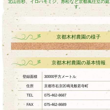
北山台杉、イロハモミジ、赤松など京都風仕立の庭
す。
京都木村農園の様子
京都木村農園の基本情報
登録面積
30000平方メートル
住所
京都市右京区鳴滝般若寺町
TEL
075-462-8687
FAX
075-462-8689