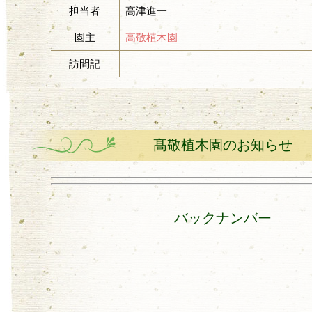
担当者
高津進一
園主
高敬植木園
訪問記
髙敬植木園のお知らせ
バックナンバー