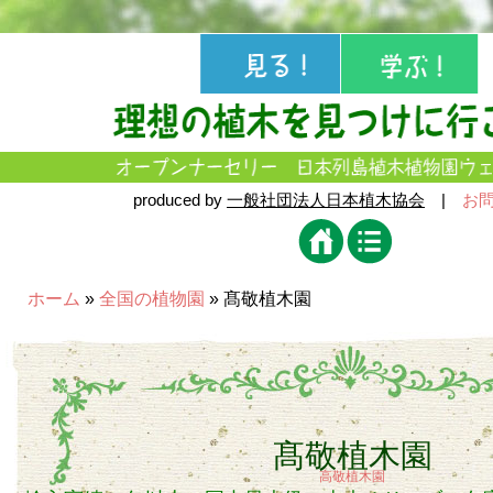
produced by
一般社団法人日本植木協会
|
お
ホーム
»
全国の植物園
» 髙敬植木園
髙敬植木園
高敬植木園