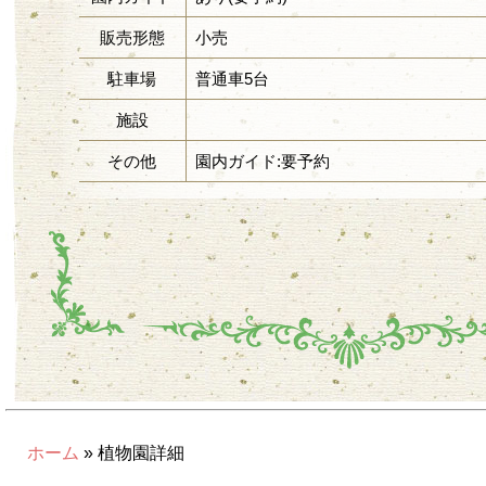
販売形態
小売
駐車場
普通車5台
施設
その他
園内ガイド:要予約
ホーム
» 植物園詳細