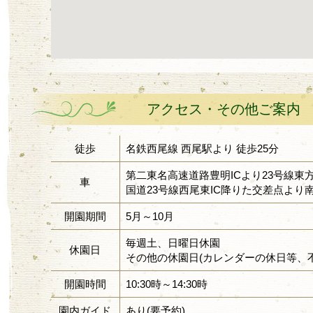
アクセス・その他ご案内
徒歩
名鉄西尾線 西尾駅より 徒歩25分
第二東名高速道路豊明ICより23号線東方向 
車
国道23号線西尾東IC降りた交差点より南方
開園期間
5月～10月
毎週土、日曜日休園
休園日
その他の休園日(カレンダーの休日等、不
開園時間
10:30時～14:30時
園内ガイド
あり(要予約)