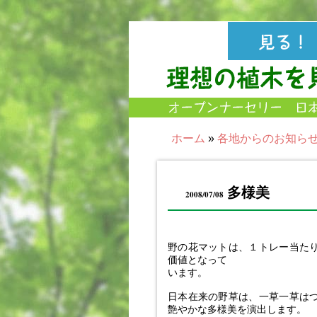
ホーム
»
各地からのお知ら
多様美
2008/07/08
野の花マットは、１トレー当た
価値となって
います。
日本在来の野草は、一草一草は
艶やかな多様美を演出します。