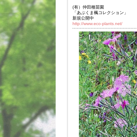
(有）仲田種苗園
「あぶくま楓コレクション」
新規公開中
http://www.eco-plants.net/