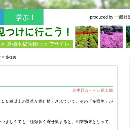
produced by
一般社
せ
»
多様美
青生野ガーデン倶楽部
り１５種以上の野草が寄せ植えされていて、その「多様美」が
つつましくても、種類多く寄せ集まると、相乗効果となって、