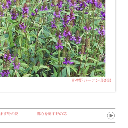
青生野ガーデン倶楽部
ます野の花
都心を癒す野の花