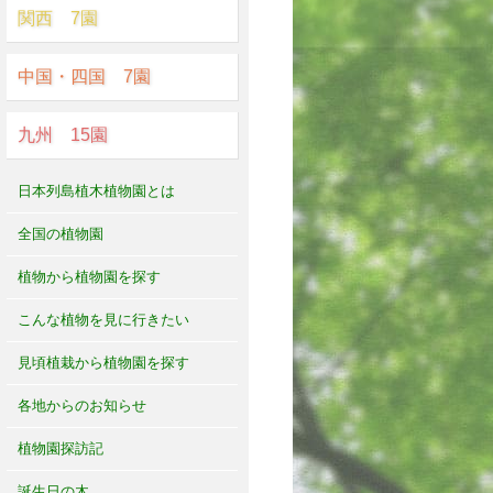
関西 7園
中国・四国 7園
九州 15園
日本列島植木植物園とは
全国の植物園
植物から植物園を探す
こんな植物を見に行きたい
見頃植栽から植物園を探す
各地からのお知らせ
植物園探訪記
誕生日の木