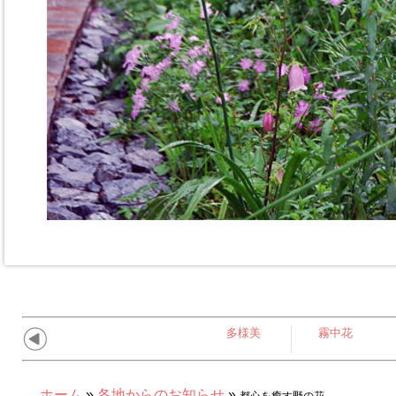
多様美
霧中花
ホーム
»
各地からのお知らせ
»