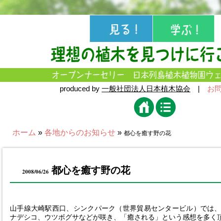
produced by
一般社団法人日本植木協会
|
お
ホーム
»
各地からのお知らせ
»
都心を癒す野の花
都心を癒す野の花
2008/06/26
山手線大崎駅西口、シンクパーク（世界貿易センタービル）では
ナデシコ、ウツボグサなどが咲き、「癒される」という感想を多く