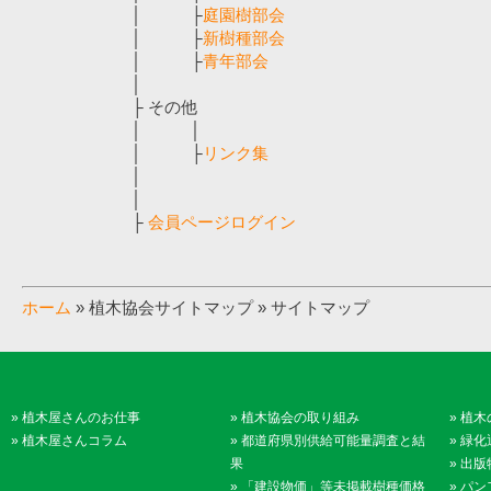
│ ├
庭園樹部会
│ ├
新樹種部会
│ ├
青年部会
│
├ その他
│ │
│ ├
リンク集
│
│
├
会員ページログイン
ホーム
» 植木協会サイトマップ » サイトマップ
»
植木屋さんのお仕事
»
植木協会の取り組み
»
植木
»
植木屋さんコラム
»
都道府県別供給可能量調査と結
»
緑化
果
»
出版
»
「建設物価」等未掲載樹種価格
»
パン