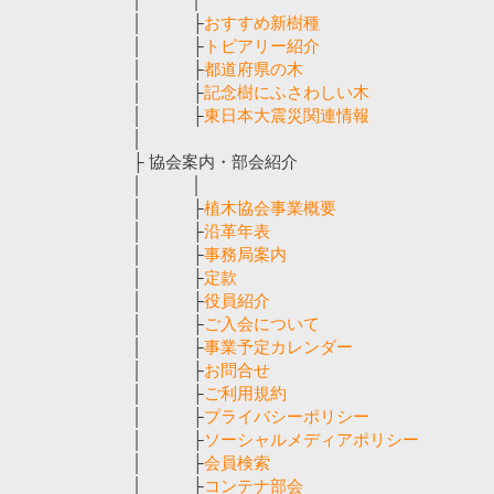
│ ├
おすすめ新樹種
│ ├
トピアリー紹介
│ ├
都道府県の木
│ ├
記念樹にふさわしい木
│ ├
東日本大震災関連情報
│
├ 協会案内・部会紹介
│ │
│ ├
植木協会事業概要
│ ├
沿革年表
│ ├
事務局案内
│ ├
定款
│ ├
役員紹介
│ ├
ご入会について
│ ├
事業予定カレンダー
│ ├
お問合せ
│ ├
ご利用規約
│ ├
プライバシーポリシー
│ ├
ソーシャルメディアポリシー
│ ├
会員検索
│ ├
コンテナ部会