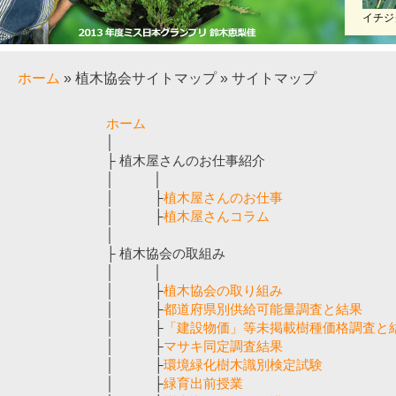
イチジ
ホーム
» 植木協会サイトマップ » サイトマップ
ホーム
│
├ 植木屋さんのお仕事紹介
│ │
│ ├
植木屋さんのお仕事
│ ├
植木屋さんコラム
│
├ 植木協会の取組み
│ │
│ ├
植木協会の取り組み
│ ├
都道府県別供給可能量調査と結果
│ ├
「建設物価」等未掲載樹種価格調査と
│ ├
マサキ同定調査結果
│ ├
環境緑化樹木識別検定試験
│ ├
緑育出前授業