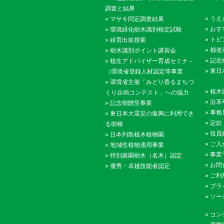
調査と結果
»
うえ
»
マサキ同定調査結果
»
おす
»
環境緑化樹木識別検定試験
»
トピ
»
緑育出前授業
»
都道
»
樹木識別ポイント講習会
»
記念
»
植生アドバイザー育成セミナ－
»
東日
（環境省登録人材認定等事業
»
環境省主催「みどり香るまちづ
»
植木
くり企画コンテスト」への協力
»
沿革
»
記念樹贈呈事業
»
事務
»
東日本大震災の復興に利用でき
»
定款
る樹種
»
役員
»
日本列島植木植物園
»
ご入
»
地域性植物適用事業
»
事業
»
特別庭園樹木（名木）認定
»
お問
»
優秀・卓越技能者認定
»
ご利
»
プラ
»
ソー
»
コン