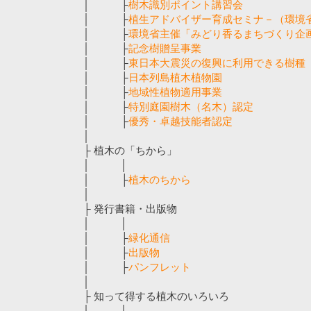
│ ├
樹木識別ポイント講習会
│ ├
植生アドバイザー育成セミナ－（環境
│ ├
環境省主催「みどり香るまちづくり企
│ ├
記念樹贈呈事業
│ ├
東日本大震災の復興に利用できる樹種
│ ├
日本列島植木植物園
│ ├
地域性植物適用事業
│ ├
特別庭園樹木（名木）認定
│ ├
優秀・卓越技能者認定
│
├ 植木の「ちから」
│ │
│ ├
植木のちから
│
├ 発行書籍・出版物
│ │
│ ├
緑化通信
│ ├
出版物
│ ├
パンフレット
│
├ 知って得する植木のいろいろ
│ │