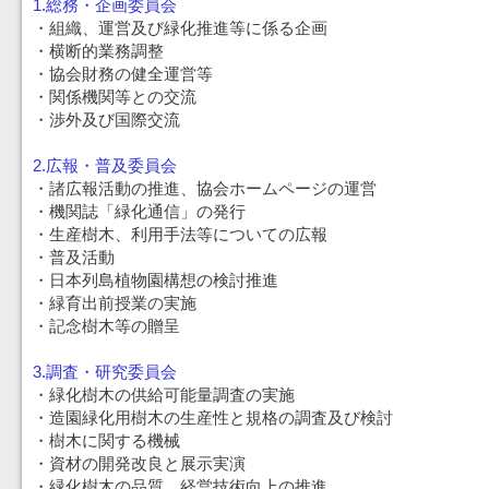
1.総務・企画委員会
・組織、運営及び緑化推進等に係る企画
・横断的業務調整
・協会財務の健全運営等
・関係機関等との交流
・渉外及び国際交流
2.広報・普及委員会
・諸広報活動の推進、協会ホームページの運営
・機関誌「緑化通信」の発行
・生産樹木、利用手法等についての広報
・普及活動
・日本列島植物園構想の検討推進
・緑育出前授業の実施
・記念樹木等の贈呈
3.調査・研究委員会
・緑化樹木の供給可能量調査の実施
・造園緑化用樹木の生産性と規格の調査及び検討
・樹木に関する機械
・資材の開発改良と展示実演
・緑化樹木の品質、経営技術向上の推進