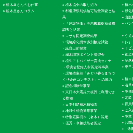
»
植木屋さんのお仕事
»
植木協会の取り組み
»
植木
»
植木屋さんコラム
»
都道府県別供給可能量調査と結
»
緑化
果
»
出版
»
「建設物価」等未掲載樹種価格
»
パン
調査と結果
»
うえ
»
マサキ同定調査結果
»
おす
»
環境緑化樹木識別検定試験
»
トピ
»
緑育出前授業
»
都道
»
樹木識別ポイント講習会
»
記念
»
植生アドバイザー育成セミナ－
»
東日
（環境省登録人材認定等事業
»
環境省主催「みどり香るまちづ
»
植木
くり企画コンテスト」への協力
»
沿革
»
記念樹贈呈事業
»
事務
»
東日本大震災の復興に利用でき
»
定款
る樹種
»
役員
»
日本列島植木植物園
»
ご入
»
地域性植物適用事業
»
事業
»
特別庭園樹木（名木）認定
»
お問
»
優秀・卓越技能者認定
»
ご利