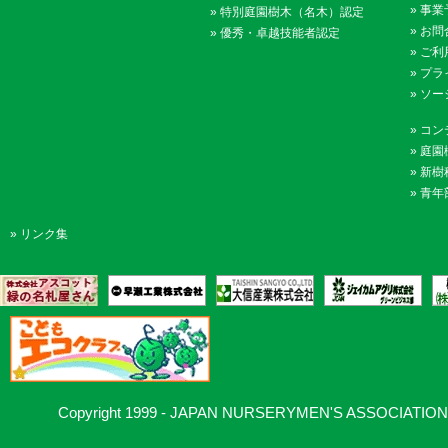
»
事業
»
特別庭園樹木（名木）認定
»
お問
»
優秀・卓越技能者認定
»
ご利
»
プラ
»
ソー
»
コン
»
庭園
»
新樹
»
青年
»
リンク集
Copyright 1999 - JAPAN NURSERYMEN'S ASSOCIATION, Al