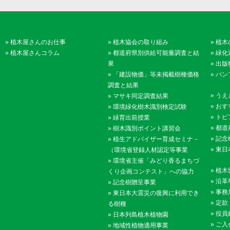
»
植木屋さんのお仕事
»
植木協会の取り組み
»
植木
»
植木屋さんコラム
»
都道府県別供給可能量調査と結
»
緑化
果
»
出版
»
「建設物価」等未掲載樹種価格
»
パン
調査と結果
»
うえ
»
マサキ同定調査結果
»
おす
»
環境緑化樹木識別検定試験
»
トピ
»
緑育出前授業
»
都道
»
樹木識別ポイント講習会
»
記念
»
植生アドバイザー育成セミナ－
»
東日
（環境省登録人材認定等事業
»
環境省主催「みどり香るまちづ
»
植木
くり企画コンテスト」への協力
»
沿革
»
記念樹贈呈事業
»
事務
»
東日本大震災の復興に利用でき
»
定款
る樹種
»
役員
»
日本列島植木植物園
»
ご入
»
地域性植物適用事業