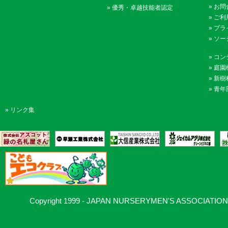
»
お問
»
優秀・卓越技能者認定
»
ご利
»
プラ
»
ソー
»
コン
»
庭園
»
新樹
»
青年
»
リンク集
Copyright 1999 - JAPAN NURSERYMEN'S ASSOCIATION, Al