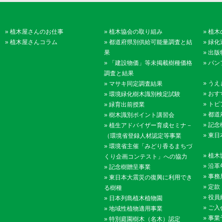
»
植木屋さんのお仕事
»
植木協会の取り組み
»
植木
»
植木屋さんコラム
»
都道府県別供給可能量調査と結
»
緑化
果
»
出版
»
「建設物価」等未掲載樹種価格
»
パン
調査と結果
»
うえ
»
マサキ同定調査結果
»
おす
»
環境緑化樹木識別検定試験
»
トピ
»
緑育出前授業
»
都道
»
樹木識別ポイント講習会
»
記念
»
植生アドバイザー育成セミナ－
»
東日
（環境省登録人材認定等事業
»
環境省主催「みどり香るまちづ
»
植木
くり企画コンテスト」への協力
»
沿革
»
記念樹贈呈事業
»
事務
»
東日本大震災の復興に利用でき
»
定款
る樹種
»
役員
»
日本列島植木植物園
»
ご入
»
地域性植物適用事業
»
事業
»
特別庭園樹木（名木）認定