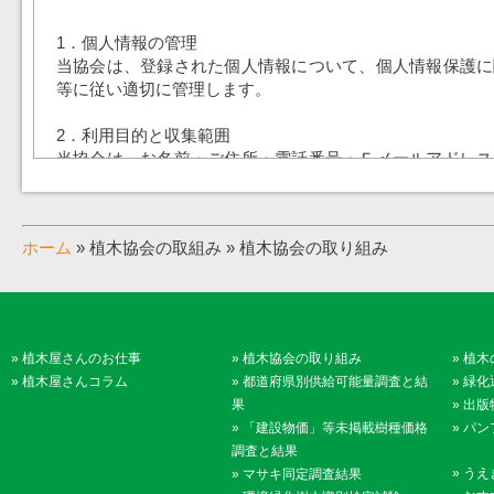
1．個人情報の管理
当協会は、登録された個人情報について、個人情報保護に
等に従い適切に管理します。
2．利用目的と収集範囲
当協会は、お名前・ご住所・電話番号・Ｅメールアドレス
ご登録いただく場合は、当協会定款第4条各号に定める事
な範囲内でお客様の個人情報を収集させていただきます。
ホーム
» 植木協会の取組み » 植木協会の取り組み
3．個人情報の利用
当協会は、同意いただいた目的の範囲内でのみ、個人情報
だきます。
4．第三者への提供・開示の禁止
»
植木屋さんのお仕事
»
植木協会の取り組み
»
植木
当協会は、同意いただいている場合や法令に基づき開示を
»
植木屋さんコラム
»
都道府県別供給可能量調査と結
»
緑化
ど正当な理由がある場合を除き、個人情報を第三者に提供
果
»
出版
ん。
»
「建設物価」等未掲載樹種価格
»
パン
調査と結果
5．業務委託先の監督
»
うえ
»
マサキ同定調査結果
当協会は、同意いただいた利用目的を達成するために、業