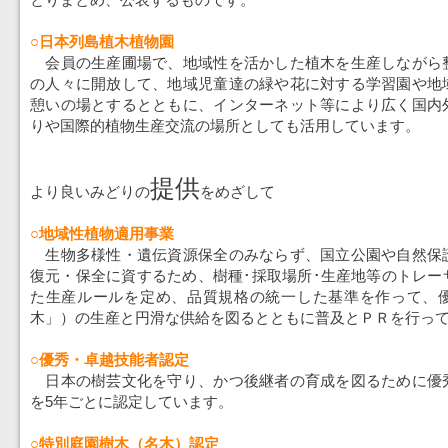
○日本列島植木植物園
会員の生産圃場で、地域性を活かした植木を生産しながら
の人々に開放して、地域児童達の緑や花に対する学習園や地
憩いの場とするとともに、インターネット等により広く国内
りや国際的植物生産交流の場所としても活用しています。
提供
より良いみどりの
をめざして
○地域性植物適用事業
生物多様性・遺伝資源保全のみならず、国立公園や自然保
復元・保全に資するため、樹種･採取場所･生産地等のトレー
た生産ルールを定め、品質規格の統一した基準を作って、
木」）の生産と円滑な供給を図るとともに普及とＰＲを行っ
○優秀・卓越技能者認定
日本の樹芸文化を守り、かつ後継者の育成を図るために優
を5年ごとに認定しています。
○特別庭園樹木（名木）認定