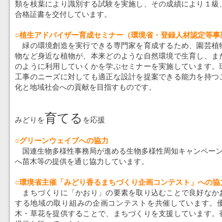
類を枝葉により識別する試験を実施し、その成績により１級
合格証書を交付しています。
○植生アドバイザー育成セミナー（環境省・登録人材認定等事
緑の環境創造を実行できる専門家を育成するため、園芸植
物など身近な植物が、本来どのような自然環境で生育し、ま
のように利用していくかを学ぶセミナーを実施しています。
工事のニーズに対しても適正な設計を提案できる能力を持つ
化と地域社会への貢献を目指すものです。
育てる
みどりを
を応援
○グリーンウェイブへの協力
国連生物多様性事務局が進める生物多様性周知キャンペーン
へ苗木等の提供を通じ協力しています。
○環境省主催「みどり香るまちづくり企画コンテスト」への協
まちづくりに「かおり」の要素を取り込むことで良好なか
する地域の取り組みの企画コンテストを共催しています。
木・草花を提供することで、まちづくりを支援しています。