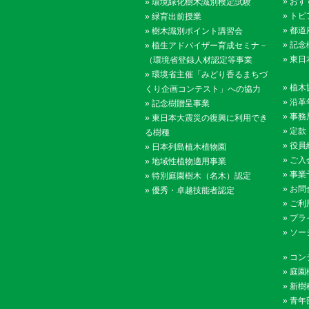
»
おす
»
環境緑化樹木識別検定試験
個人情報を開示する場合には、当協会と同様の水準で個人
»
トピ
»
緑育出前授業
を徹底するよう契約により義務付け、これを実施させるな
»
都道
»
樹木識別ポイント講習会
行います。
»
記念
»
植生アドバイザー育成セミナ－
»
東日
（環境省登録人材認定等事業
6．情報セキュリティの確保・向上
»
環境省主催「みどり香るまちづ
当協会は、個人情報の漏洩・紛失・改ざんなどを防止する
»
植木
くり企画コンテスト」への協力
報セキュリティの確保・向上に努めます。
»
沿革
»
記念樹贈呈事業
»
事務
»
東日本大震災の復興に利用でき
7．教育・啓発
»
定款
る樹種
当協会は、すべての会員および役職員等に対し、個人情報
»
役員
»
日本列島植木植物園
解し、個人情報を適切に取り扱うよう教育・啓発を行いま
»
ご入
»
地域性植物適用事業
»
事業
»
特別庭園樹木（名木）認定
8．個人情報の開示・訂正などへの対応
»
お問
»
優秀・卓越技能者認定
当協会は、ご自身の個人情報の開示や訂正などを希望され
»
ご利
いただいた方がご本人であることを確認させていただいた
»
プラ
間、範囲、及び方法で対応させていただきます。開示の実
»
ソー
範囲内で手数料を申し受けることがあります。
»
コン
9．継続的な見直しと改善
»
庭園
当協会は、個人情報保護に関連する法令、その他の規範
»
新樹
に、社会環境の変化に応じて、個人情報保護の取り組みを
»
青年