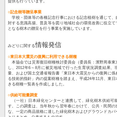
提供も行っています。
○記念樹等贈呈事業
学校・団体等の各種記念行事における記念植樹を通じて、
対する意識高揚、普及等を図り地域社会の環境改善に役立て
となる樹木の贈呈を行う事業を実施しています。
情報発信
みどりに関する
○東日本大震災の復興に利用できる樹種
本協会では災害復旧樹種検討委員会（委員長：濱野周泰東
し、2012年6～8月に被災地域で行った生育状況調査結果
量、および国土交通省報告書「東日本大震災からの復興に係
る技術的指針」内の提案樹種を踏まえ、平成24年11月、東
きる樹種一覧表を作成しました。
○供給可能量調査
（一社）日本緑化センターと連携して、緑化樹木供給可
す。この調査は、当年秋から翌年春にかけて、公共・民間の
な、一定の商品規格に達した緑化樹木およびグラウンドカバ
とりまとめ、公表するものです。