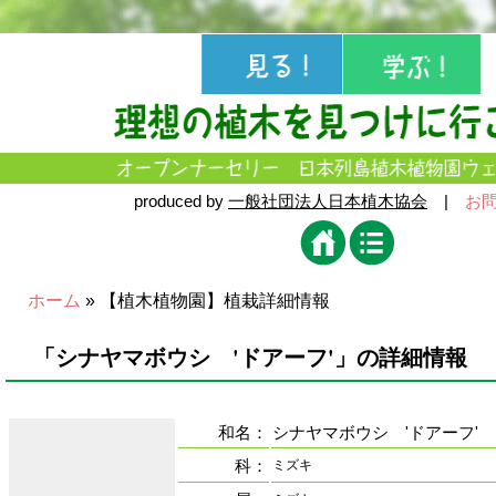
produced by
一般社団法人日本植木協会
|
お
ホーム
» 【植木植物園】植栽詳細情報
「シナヤマボウシ 'ドアーフ'」の詳細情報
和名：
シナヤマボウシ 'ドアーフ'
科：
ミズキ