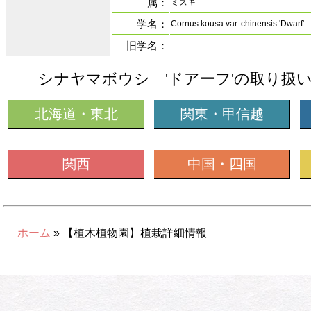
属：
ミズキ
学名：
Cornus kousa var. chinensis 'Dwarf'
旧学名：
シナヤマボウシ 'ドアーフ'の取り扱
北海道・東北
関東・甲信越
関西
中国・四国
ホーム
» 【植木植物園】植栽詳細情報