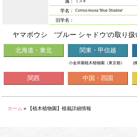
属：
ミズキ
学名：
Cornus kousa 'Blue Shadow'
旧学名：
ヤマボウシ 'ブルー シャドウ'の取り
北海道・東北
関東・甲信越
小金井園植木植物園（東京都）
(
関西
中国・四国
ホーム
» 【植木植物園】植栽詳細情報