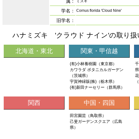
属：
ミズキ
学名：
Cornus florida 'Cloud Nine'
旧学名：
ハナミズキ 'クラウド ナイン'の取り
北海道・東北
関東・甲信越
(有)小林養樹園（東京都）
千
カワラダ ボタニカルガーデン
県
（茨城県）
花
宇賀神緑販(株)（栃木県）
（
(有)新田ナーセリー（群馬県）
関西
中国・四国
田宮園芸（鳥取県）
己斐ガーデンスクエア（広島
県）