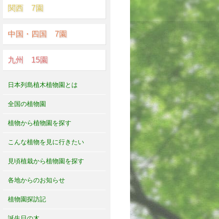
関西 7園
中国・四国 7園
九州 15園
日本列島植木植物園とは
全国の植物園
植物から植物園を探す
こんな植物を見に行きたい
見頃植栽から植物園を探す
各地からのお知らせ
植物園探訪記
誕生日の木