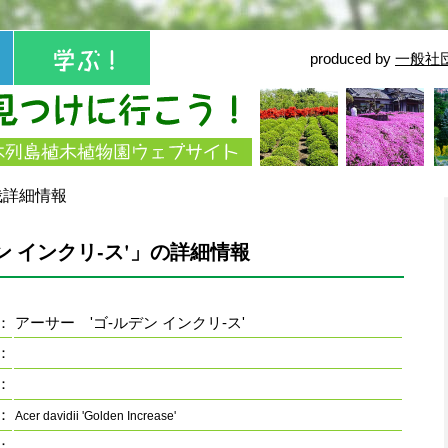
produced by
一般社
栽詳細情報
ン インクリ-ス'」の詳細情報
：
アーサー 'ゴ-ルデン インクリ-ス'
：
：
：
Acer davidii 'Golden Increase'
：