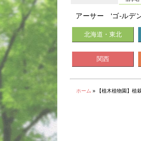
アーサー 'ゴ-ルデ
北海道・東北
関西
ホーム
» 【植木植物園】植