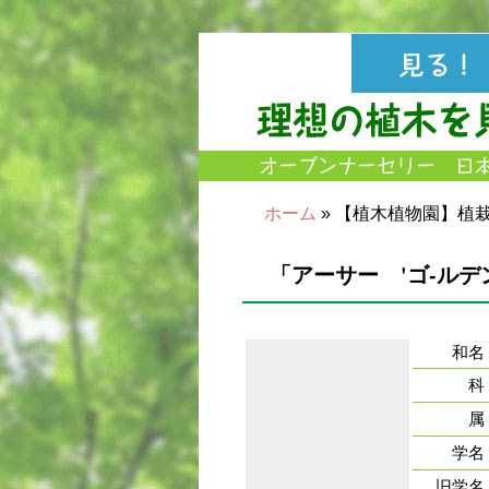
ホーム
» 【植木植物園】植
「アーサー 'ゴ-ルデ
和名
科
属
学名
旧学名