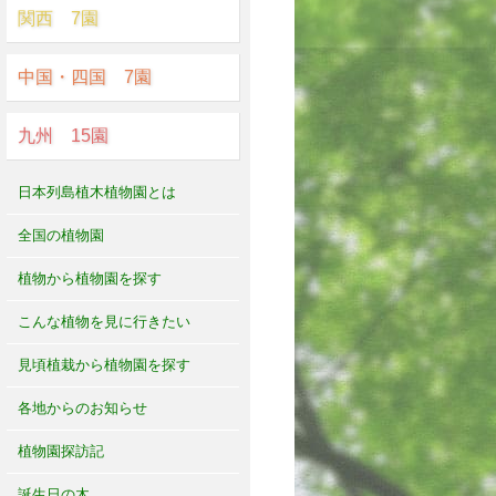
関西 7園
中国・四国 7園
九州 15園
日本列島植木植物園とは
全国の植物園
植物から植物園を探す
こんな植物を見に行きたい
見頃植栽から植物園を探す
各地からのお知らせ
植物園探訪記
誕生日の木