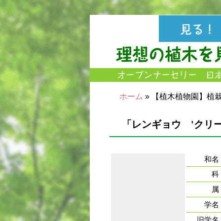
ホーム
» 【植木植物園】植
「レンギョウ 'クリ
和名
科
属
学名
旧学名