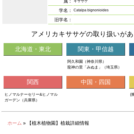
属：
キササゲ
学名：
Catalpa bignonioides
旧学名：
アメリカキササゲの取り扱いがあ
北海道・東北
関東・甲信越
阿久和園（神奈川県）
龍神の里「みぬま」（埼玉県）
関西
中国・四国
ヒノマルナーセリー&ヒノマル
(
ガーデン（兵庫県）
ホーム
» 【植木植物園】植栽詳細情報