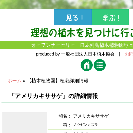
produced by
一般社団法人日本植木協会
|
お
ホーム
» 【植木植物園】植栽詳細情報
「アメリカキササゲ」の詳細情報
和名：
アメリカキササゲ
科：
ノウゼンカズラ