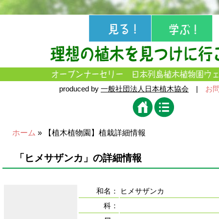
produced by
一般社団法人日本植木協会
|
お
ホーム
» 【植木植物園】植栽詳細情報
「ヒメサザンカ」の詳細情報
和名：
ヒメサザンカ
科：