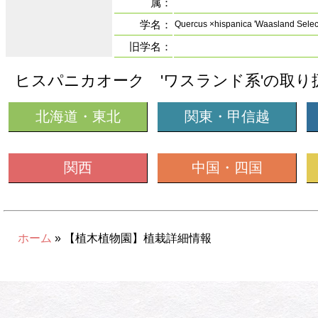
属：
学名：
Quercus ×hispanica 'Waasland Selec
旧学名：
ヒスパニカオーク 'ワスランド系'の取
北海道・東北
関東・甲信越
関西
中国・四国
ホーム
» 【植木植物園】植栽詳細情報