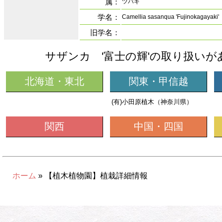
属：
ツバキ
学名：
Camellia sasanqua 'Fujinokagayaki'
旧学名：
サザンカ '富士の輝'の取り扱いが
北海道・東北
関東・甲信越
(有)小田原植木（神奈川県）
関西
中国・四国
ホーム
» 【植木植物園】植栽詳細情報