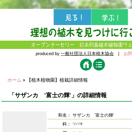
produced by
一般社団法人日本植木協会
|
お
ホーム
» 【植木植物園】植栽詳細情報
「サザンカ '富士の輝'」の詳細情報
和名：
サザンカ '富士の輝'
科：
ツバキ