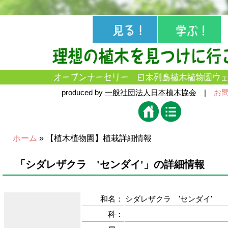
produced by
一般社団法人日本植木協会
|
お
ホーム
» 【植木植物園】植栽詳細情報
「シダレザクラ 'センダイ'」の詳細情報
和名：
シダレザクラ 'センダイ'
科：