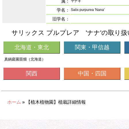
属：
ヤナギ
学名：
Salix purpurea 'Nana'
旧学名：
サリックス プルプレア 'ナナ'の取り
北海道・東北
関東・甲信越
真鍋庭園苗畑（北海道）
関西
中国・四国
ホーム
» 【植木植物園】植栽詳細情報