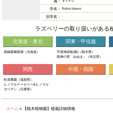
属：
キイチゴ
学名：
Rubus idaeus
旧学名：
ラズベリーの取り扱いがある
北海道・東北
関東・甲信越
真鍋庭園苗畑（北海道）
宇賀神緑販(株)（栃木県）
龍神の里「みぬま」（埼玉県）
関西
中国・四国
松居農園（滋賀県）
ヒノマルナーセリー&ヒノマル
ガーデン（兵庫県）
ホーム
» 【植木植物園】植栽詳細情報