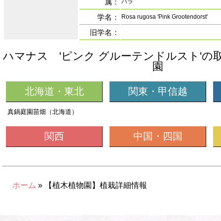
属：
バラ
学名：
Rosa rugosa 'Pink Grootendorst'
旧学名：
ハマナス 'ピンク グルーテンドルスト'の
園
北海道・東北
関東・甲信越
真鍋庭園苗畑（北海道）
関西
中国・四国
ホーム
» 【植木植物園】植栽詳細情報