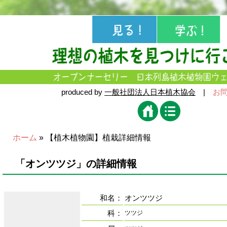
produced by
一般社団法人日本植木協会
|
お
ホーム
» 【植木植物園】植栽詳細情報
「オンツツジ」の詳細情報
和名：
オンツツジ
科：
ツツジ