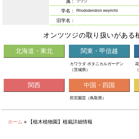
属：
ツツジ
学名：
Rhododendron weyrichii
旧学名：
オンツツジの取り扱いがある
北海道・東北
関東・甲信越
カワラダ ボタニカルガーデン
花
（茨城県）
（
関西
中国・四国
田宮園芸（鳥取県）
ホーム
» 【植木植物園】植栽詳細情報