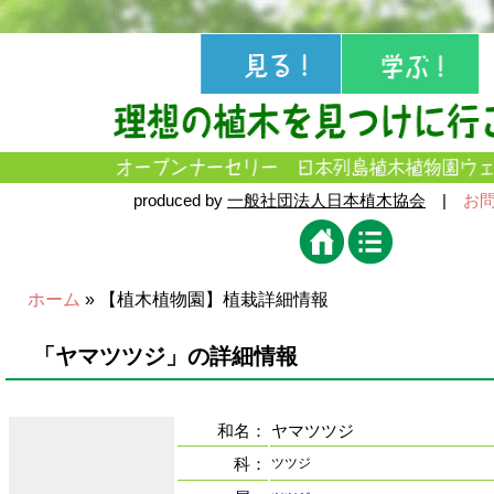
produced by
一般社団法人日本植木協会
|
お
ホーム
» 【植木植物園】植栽詳細情報
「ヤマツツジ」の詳細情報
和名：
ヤマツツジ
科：
ツツジ