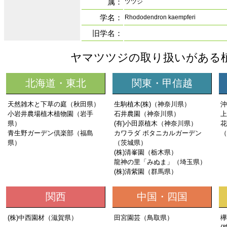
属：
ツツジ
学名：
Rhododendron kaempferi
旧学名：
ヤマツツジの取り扱いがある
北海道・東北
関東・甲信越
天然雑木と下草の庭（秋田県）
生駒植木(株)（神奈川県）
沖
小岩井農場植木植物園（岩手
石井農園（神奈川県）
上
県）
(有)小田原植木（神奈川県）
花
青生野ガーデン倶楽部（福島
カワラダ ボタニカルガーデン
（
県）
（茨城県）
(株)清峯園（栃木県）
龍神の里「みぬま」（埼玉県）
(株)清紫園（群馬県）
関西
中国・四国
(株)中西園材（滋賀県）
田宮園芸（鳥取県）
欅