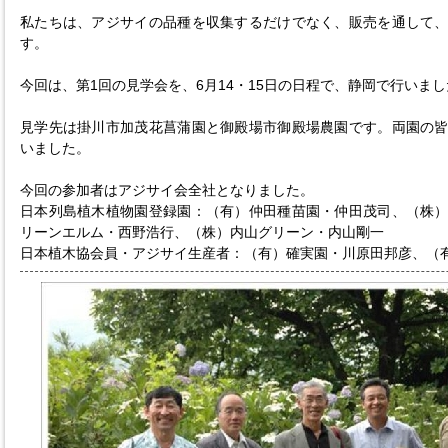
私たちは、アジサイの品種を収集するだけでなく、販売を通して
す。
今回は、第1回の見学会を、6月14・15日の日程で、静岡で行いま
見学先は掛川市加茂花菖蒲園と御殿場市御殿場農園です。両園の
いました。
今回の参加者はアジサイ会全社となりました。
日本列島植木植物園登録園：（有）仲田種苗園・仲田茂司、（株
リーンエルム・西野浩行、（株）内山グリーン・内山剛一
日本植木協会員・アジサイ生産者：（有）確実園・川原田邦彦、（