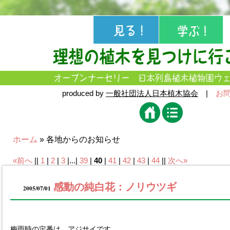
produced by
一般社団法人日本植木協会
|
お
ホーム
» 各地からのお知らせ
«前へ
||
1
|
2
|
3
|...|
39
|
40
|
41
|
42
|
43
|
44
||
次へ»
感動の純白花：ノリウツギ
2005/07/01
梅雨時の定番は、アジサイです。