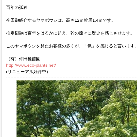
百年の孤独
今回御紹介するヤマボウシは、高さ12ｍ幹周1.4ｍです。
推定樹齢は百年をはるかに超え、幹の節々に歴史を感じさせます。
このヤマボウシを見たお客様の多くが、「気」を感じると言います
（有）仲田種苗園
http://www.eco-plants.net/
(リニューアル好評中）