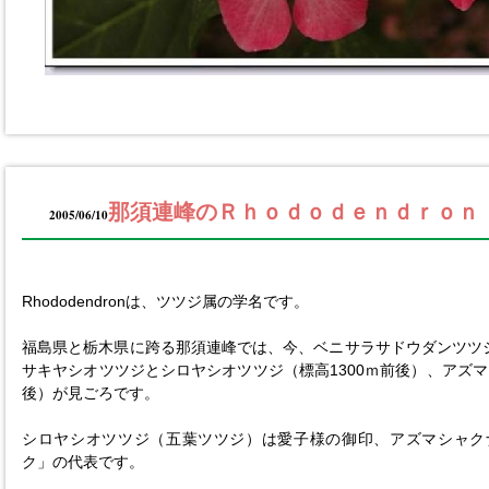
那須連峰のＲｈｏｄｏｄｅｎｄｒｏｎ
2005/06/10
Rhododendronは、ツツジ属の学名です。
福島県と栃木県に跨る那須連峰では、今、ベニサラサドウダンツツジ(
サキヤシオツツジとシロヤシオツツジ（標高1300ｍ前後）、アズマ
後）が見ごろです。
シロヤシオツツジ（五葉ツツジ）は愛子様の御印、アズマシャク
ク」の代表です。