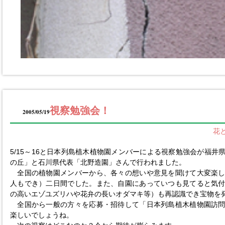
視察勉強会！
2005/05/19
花
5/15～16と日本列島植木植物園メンバーによる視察勉強会が福井
の丘」と石川県代表「北野造園」さんで行われました。
全国の植物園メンバーから、各々の想いや意見を聞けて大変楽し
人もでき）二日間でした。また、自園にあっていつも見てると気
の高いエゾユズリハや花弁の長いオダマキ等）も再認識でき宝物を
全国から一般の方々を応募・招待して「日本列島植木植物園訪問
楽しいでしょうね。