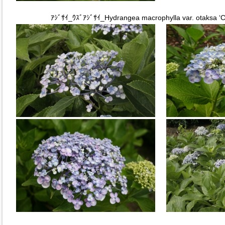
ｱｼﾞｻｲ_ｳｽﾞｱｼﾞｻｲ_Hydrangea macrophylla var. otaksa ‘