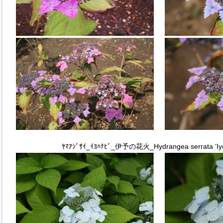
ﾔﾏｱｼﾞｻｲ_ｲﾖﾊﾅﾋﾞ_伊予の花火_Hydrangea serrata ‘Iy