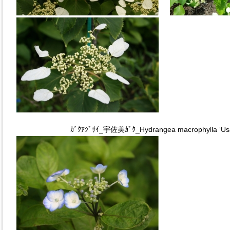
ｶﾞｸｱｼﾞｻｲ_宇佐美ｶﾞｸ_Hydrangea macrophylla ‘Us