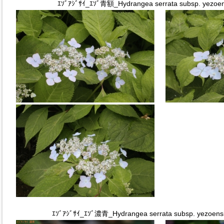
ｴｿﾞｱｼﾞｻｲ_ｴｿﾞ青額_Hydrangea serrata subsp. yezoens
ｴｿﾞｱｼﾞｻｲ_ｴｿﾞ濃青_Hydrangea serrata subsp. yezoensi