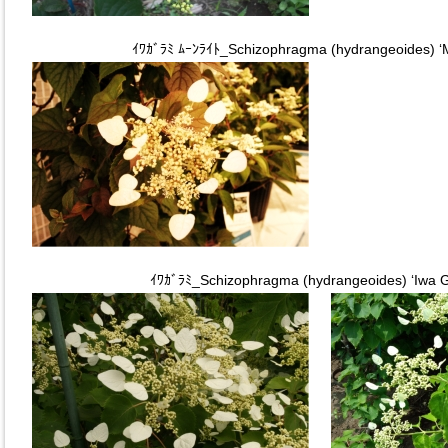
ｲﾜｶﾞﾗﾐ ﾑｰﾝﾗｲﾄ_Schizophragma (hydrangeoides) ‘M
ｲﾜｶﾞﾗﾐ_Schizophragma (hydrangeoides) ‘Iwa 