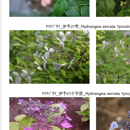
ﾔﾏｱｼﾞｻｲ_伊予の雫_Hydrangea serrata ‘Iynoshi
ﾔﾏｱｼﾞｻｲ_伊予の十字星_Hydrangea serrata ‘Iynojuu