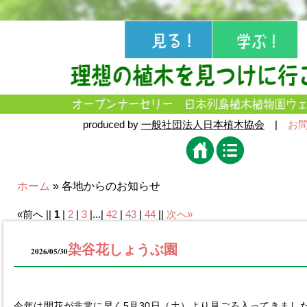
produced by
一般社団法人日本植木協会
|
お
ホーム
» 各地からのお知らせ
«前へ ||
1
|
2
|
3
|...|
42
|
43
|
44
||
次へ»
染谷花しょうぶ園
2026/05/30
今年は開花が非常に早く5月30日（土）より見ごろ入ってきまし