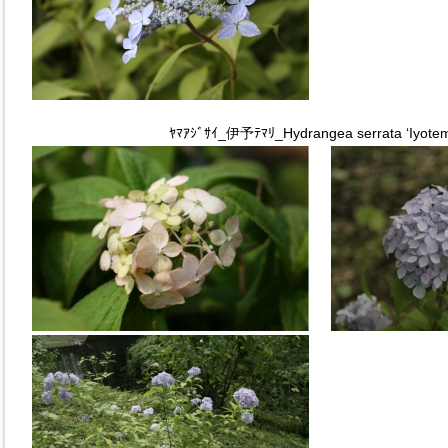
ﾔﾏｱｼﾞｻｲ_伊予ﾃﾏﾘ_Hydrangea serrata ‘Iyotem