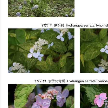
ﾔﾏｱｼﾞｻ_伊予錦_Hydrangea serrata ‘Iynonishi
ﾔﾏｱｼﾞｻｲ_伊予の青絣_Hydrangea serrata ‘Iyonoao