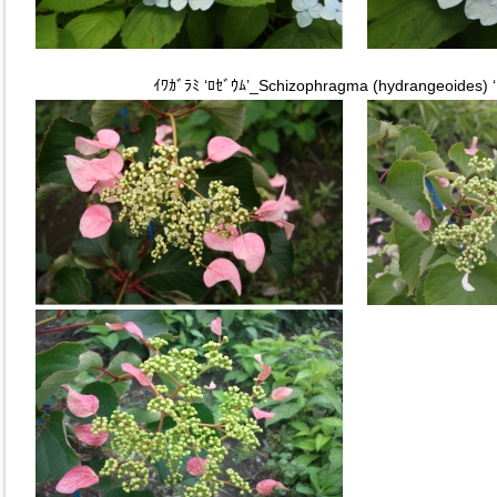
ｲﾜｶﾞﾗﾐ ‘ﾛｾﾞｳﾑ’_Schizophragma (hydrangeoides) 