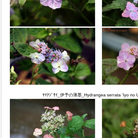
ﾔﾏｱｼﾞｻｲ_伊予の薄墨_Hydrangea serrata ‘Iyo no U