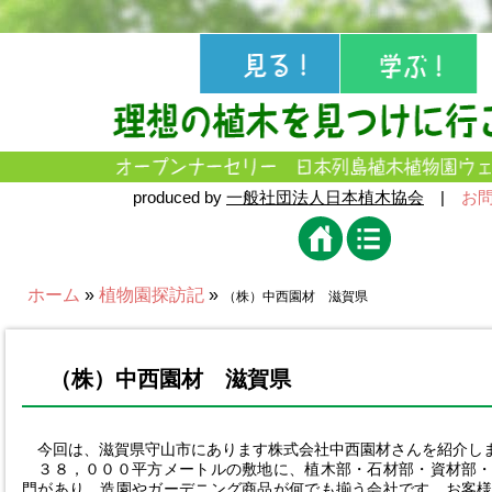
produced by
一般社団法人日本植木協会
|
お
ホーム
»
植物園探訪記
»
（株）中西園材 滋賀県
（株）中西園材 滋賀県
今回は、滋賀県守山市にあります株式会社中西園材さんを紹介し
３８，０００平方メートルの敷地に、植木部・石材部・資材部・
門があり、造園やガーデニング商品が何でも揃う会社です。お客