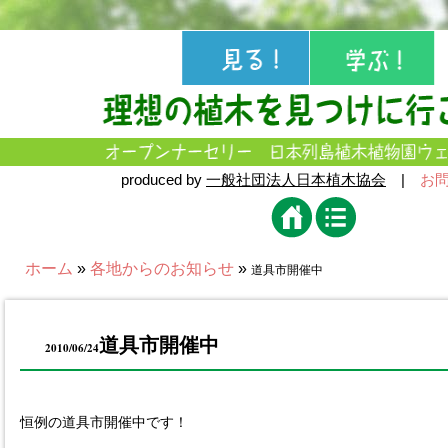
produced by
一般社団法人日本植木協会
|
お
ホーム
»
各地からのお知らせ
»
道具市開催中
道具市開催中
2010/06/24
恒例の道具市開催中です！