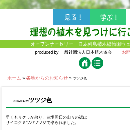
produced by
一般社団法人日本植木協会
|
お
ホーム
»
各地からのお知らせ
»
ツツジ色
ツツジ色
2006/04/29
早くもサクラが散り、農場周辺の山々の裾は
サイコクミツバツツジで彩られました。