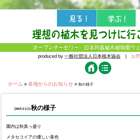
produced by
一般社団法人日本植木協会
|
お
ホーム
»
各地からのお知らせ
»
秋の様子
秋の様子
2005/11/21
園内は秋真っ盛り
メタセコイアの優しい葉色