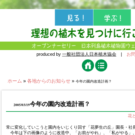
produced by
一般社団法人日本植木協会
|
お
ホーム
»
各地からのお知らせ
»
今年の園内改造計画？
今年の園内改造計画？
2005/03/19
花
常に変化していこうと園内をいじくり回す「花夢生の丘」園長・社
今年は下の画像のように改造中、「お前がやれ」、「私がやる」