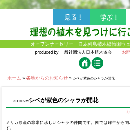
produced by
一般社団法人日本植木協会
|
お
ホーム
»
各地からのお知らせ
»
シベが紫色のシャラが開花
シベが紫色のシャラが開花
2011/05/29
カ
メリカ原産の非常に珍しいシャラの仲間です。園では昨年から開
す。