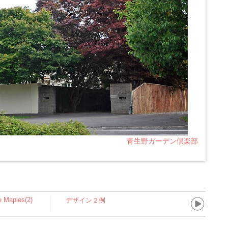
青生野ガーデン倶楽部
 Maples(2)
デザイン２例