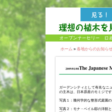
ホーム
»
各地からのお知ら
The Japanese 
2009/01/08
ガーデンシティとして有名なニ
の主木は、日本原産のモミジです
写真１：幾何学的な整形式庭園の
写真２：モナ・ベイル邸の洋館と