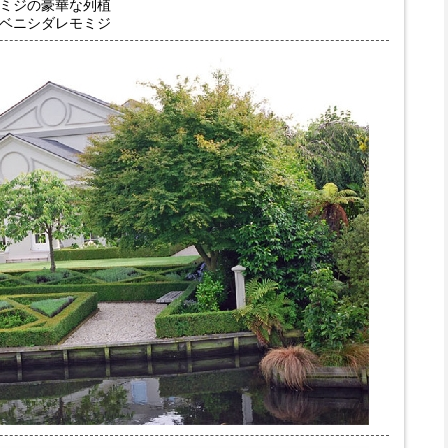
ミジの豪華な列植
ベニシダレモミジ