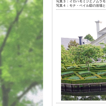
写真３：イロハモミジとノムラモ
写真４：モナ・ベイル邸の浴場と