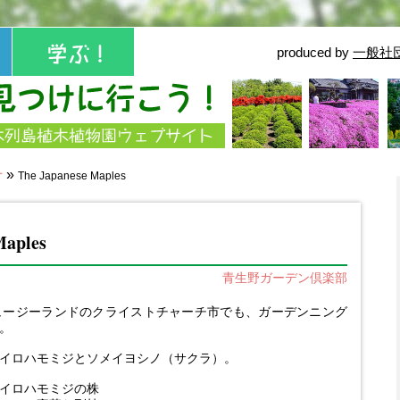
produced by
一般社
せ
»
The Japanese Maples
Maples
青生野ガーデン倶楽部
ュージーランドのクライストチャーチ市でも、ガーデンニング
。
イロハモミジとソメイヨシノ（サクラ）。
イロハモミジの株