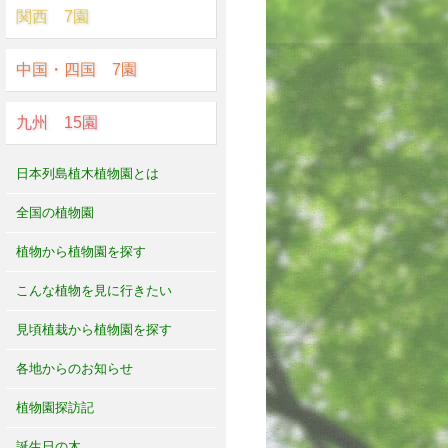
関西 7園
中国・四国 7園
九州 15園
日本列島植木植物園とは
全国の植物園
植物から植物園を探す
こんな植物を見に行きたい
見頃植栽から植物園を探す
各地からのお知らせ
植物園探訪記
誕生日の木