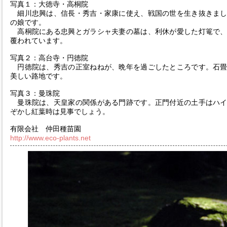
写真１：大徳寺・高桐院
細川忠興は、信長・秀吉・家康に使え、戦国の世を生き抜きまし
の娘です。
高桐院にある忠興とガラシャ夫妻の墓は、利休が愛した灯篭で、
覆われています。
写真２：高台寺・円徳院
円徳院は、秀吉の正室ねねが、晩年を過ごしたところです。石畳
美しい路地です。
写真３：曼珠院
曼珠院は、天皇家の関係がある門跡です。正門付近の土手はハイ
ぞかし紅葉時は見事でしょう。
有限会社 仲田種苗園
http://www.eco-plants.net