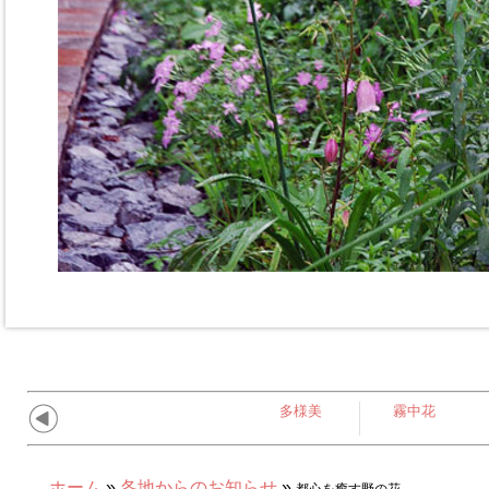
多様美
霧中花
ホーム
»
各地からのお知らせ
»