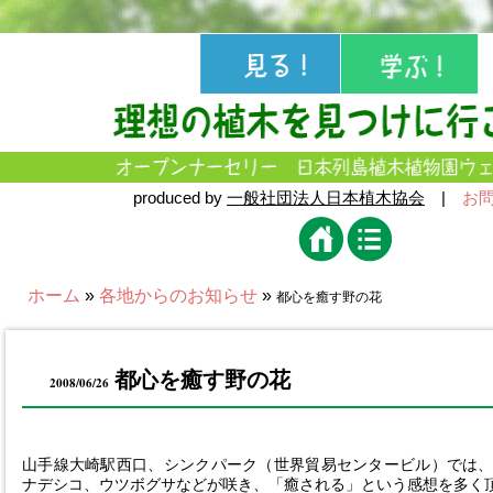
produced by
一般社団法人日本植木協会
|
お
ホーム
»
各地からのお知らせ
»
都心を癒す野の花
都心を癒す野の花
2008/06/26
山手線大崎駅西口、シンクパーク（世界貿易センタービル）では
ナデシコ、ウツボグサなどが咲き、「癒される」という感想を多く