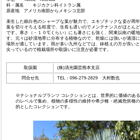
科・属名 キジカクシ科イトラン属
原産地 アメリカ南部からメキシコ北部
束生した銀白色のシャープな葉が魅力で、エキゾチックな姿が周
葉を切りそろえる程度で、生長も遅いのでメンテナンスがほとん
です。寒さ（－１０℃くらい）にも暑さにも強く、関東以南の暖
す。元々は砂漠地帯に分布する植物なので、乾燥には強いが過湿
場所が適しています。雨が多い九州などでは、鉢植えの方が良い
尖っているので植栽場所や取扱いに注意が必要です。
取扱園
(株)清光園芸熊本支店
問合せ先
TEL：096-279-2829 大村数也
※ナショナルプランツ コレクションとは、世界的に価値のあ
のレベルで集め、植物の多様性の維持や希少種・絶滅危惧種の
的としたコレクションです。