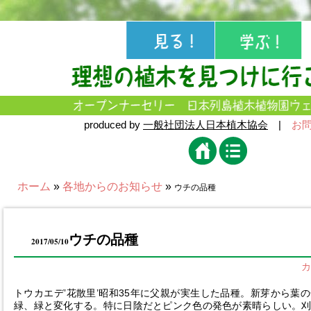
produced by
一般社団法人日本植木協会
|
お
ホーム
»
各地からのお知らせ
»
ウチの品種
ウチの品種
2017/05/10
カ
トウカエデ’花散里’昭和35年に父親が実生した品種。新芽から葉
緑、緑と変化する。特に日陰だとピンク色の発色が素晴らしい。