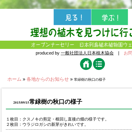
produced by
一般社団法人日本植木協会
|
お
ホーム
»
各地からのお知らせ
»
常緑樹の秋口の様子
常緑樹の秋口の様子
2015/09/15
１枚目：クスノキの剪定・根回し直後の畑の様子です。
２枚目：ウラジロガシの新芽がきれいです。