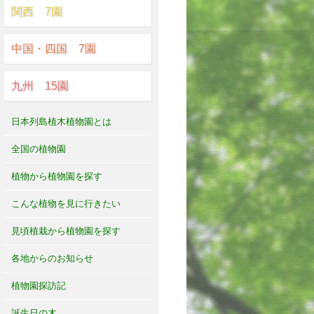
関西 7園
中国・四国 7園
九州 15園
日本列島植木植物園とは
全国の植物園
植物から植物園を探す
こんな植物を見に行きたい
見頃植栽から植物園を探す
各地からのお知らせ
植物園探訪記
誕生日の木