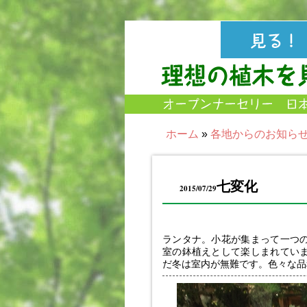
ホーム
»
各地からのお知ら
七変化
2015/07/29
ランタナ。小花が集まって一つ
室の鉢植えとして楽しまれてい
だ冬は室内が無難です。色々な品