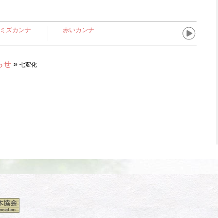
ミズカンナ
赤いカンナ
らせ
»
七変化