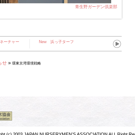
青生野ガーデン倶楽部
ネーチャー
New 浜っ子ターフ
らせ
»
環東京湾環境戦略
ight (c) 2003 JAPAN NURSERYMEN'S ASSOCIATION ALL Right Res