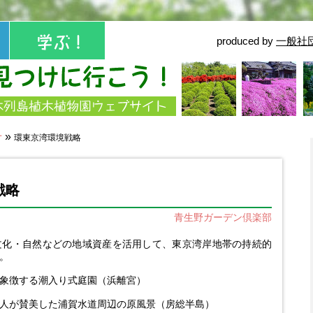
produced by
一般社
せ
»
環東京湾環境戦略
戦略
青生野ガーデン倶楽部
文化・自然などの地域資産を活用して、東京湾岸地帯の持続的
。
象徴する潮入り式庭園（浜離宮）
人が賛美した浦賀水道周辺の原風景（房総半島）