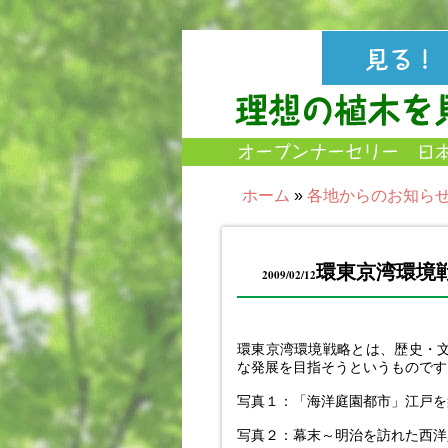
ホーム
»
各地からのお知ら
環東京湾環境
2009/02/12
環東京湾環境戦略とは、歴史・
な発展を目指そうというものです
写真１：「海洋庭園都市」江戸を
写真２：幕末～明治を訪れた西洋