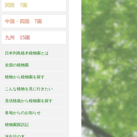
関西 7園
中国・四国 7園
九州 15園
日本列島植木植物園とは
全国の植物園
植物から植物園を探す
こんな植物を見に行きたい
見頃植栽から植物園を探す
各地からのお知らせ
植物園探訪記
誕生日の木