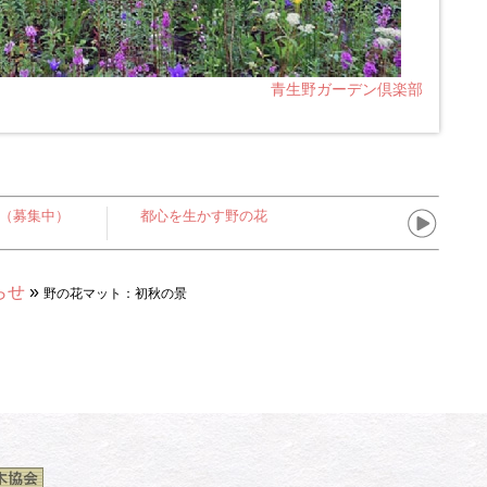
青生野ガーデン倶楽部
塾（募集中）
都心を生かす野の花
らせ
»
野の花マット：初秋の景