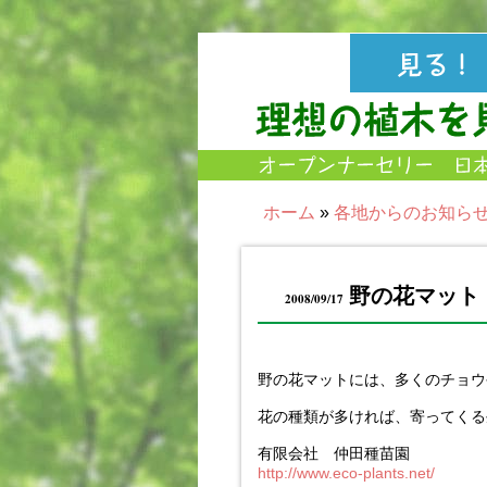
ホーム
»
各地からのお知ら
野の花マット
2008/09/17
野の花マットには、多くのチョウ
花の種類が多ければ、寄ってくる
有限会社 仲田種苗園
http://www.eco-plants.net/