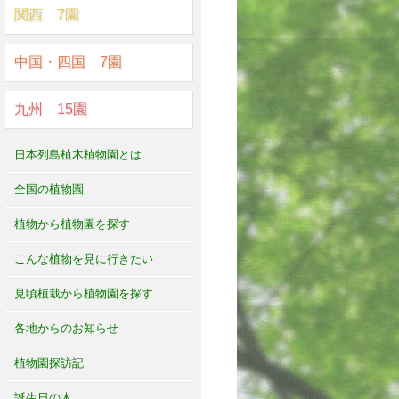
関西 7園
中国・四国 7園
九州 15園
日本列島植木植物園とは
全国の植物園
植物から植物園を探す
こんな植物を見に行きたい
見頃植栽から植物園を探す
各地からのお知らせ
植物園探訪記
誕生日の木