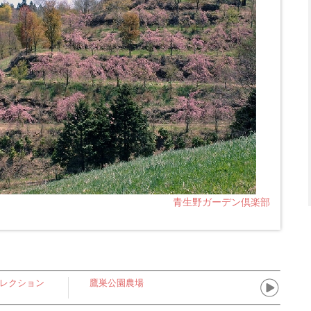
青生野ガーデン倶楽部
レクション
鷹巣公園農場