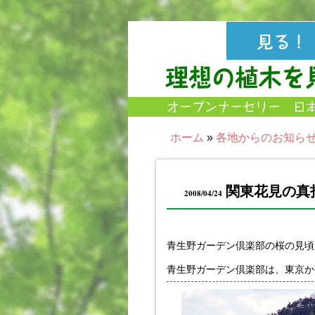
ホーム
»
各地からのお知ら
関東花見の真
2008/04/24
青生野ガーデン倶楽部の桜の見頃
青生野ガーデン倶楽部は、東京か