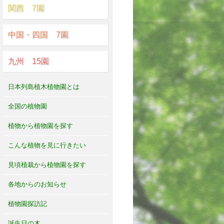
関西 7園
中国・四国 7園
九州 15園
日本列島植木植物園とは
全国の植物園
植物から植物園を探す
こんな植物を見に行きたい
見頃植栽から植物園を探す
各地からのお知らせ
植物園探訪記
誕生日の木