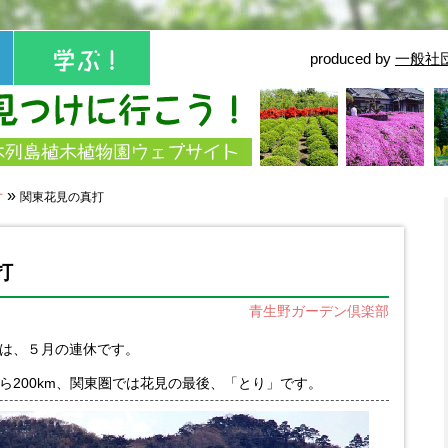
produced by
一般社
せ
»
関東花見の真打
打
青生野ガーデン倶楽部
は、５月の連休です。
ら200km、関東圏では花見の最後、「とり」です。