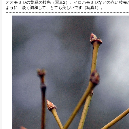
オオモミジの黄緑の枝先（写真2）、イロハモミジなどの赤い枝先
ように、淡く調和して、とても美しいです（写真1）。