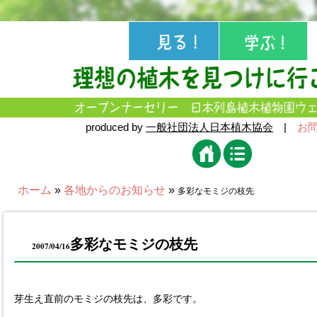
produced by
一般社団法人日本植木協会
|
お
ホーム
»
各地からのお知らせ
»
多彩なモミジの枝先
多彩なモミジの枝先
2007/04/16
芽生え直前のモミジの枝先は、多彩です。