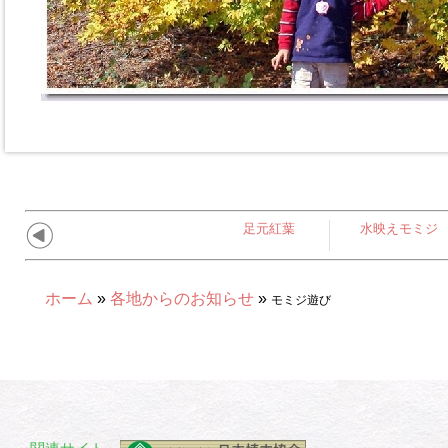
足元紅葉
水映えモミジ
ホーム
»
各地からのお知らせ
»
モミジ遊び