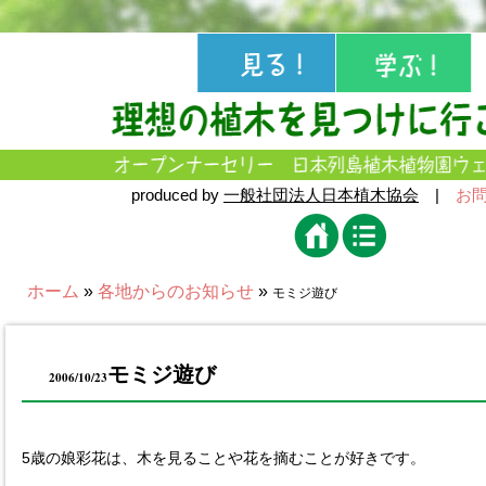
produced by
一般社団法人日本植木協会
|
お
ホーム
»
各地からのお知らせ
»
モミジ遊び
モミジ遊び
2006/10/23
5歳の娘彩花は、木を見ることや花を摘むことが好きです。