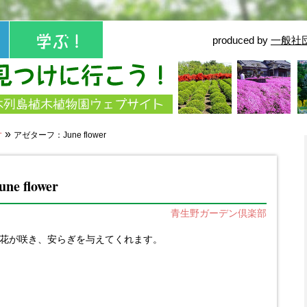
produced by
一般社
せ
»
アゼターフ：June flower
 flower
青生野ガーデン倶楽部
花が咲き、安らぎを与えてくれます。