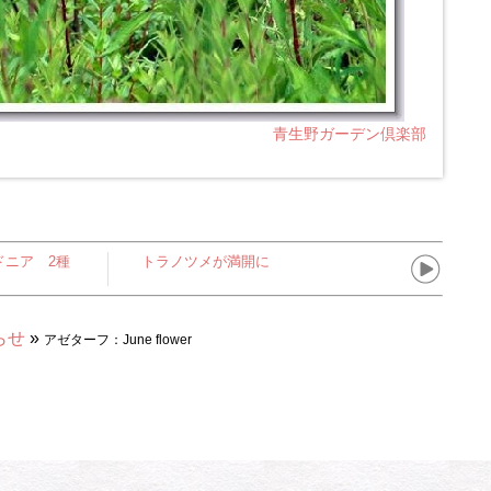
青生野ガーデン倶楽部
ドニア 2種
トラノツメが満開に
らせ
»
アゼターフ：June flower