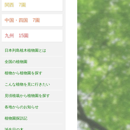
関西 7園
中国・四国 7園
九州 15園
日本列島植木植物園とは
全国の植物園
植物から植物園を探す
こんな植物を見に行きたい
見頃植栽から植物園を探す
各地からのお知らせ
植物園探訪記
誕生日の木