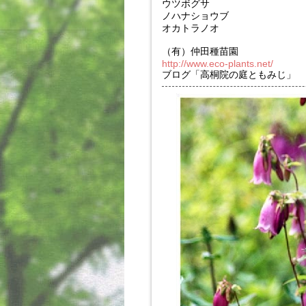
ウツボグサ
ノハナショウブ
オカトラノオ
（有）仲田種苗園
http://www.eco-plants.net/
ブログ「高桐院の庭ともみじ」