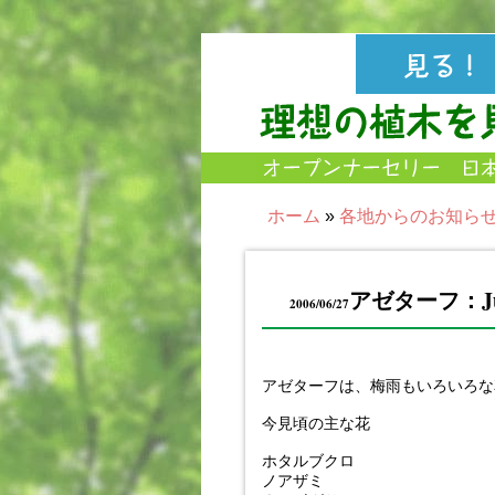
ホーム
»
各地からのお知ら
アゼターフ：June
2006/06/27
アゼターフは、梅雨もいろいろな
今見頃の主な花
ホタルブクロ
ノアザミ