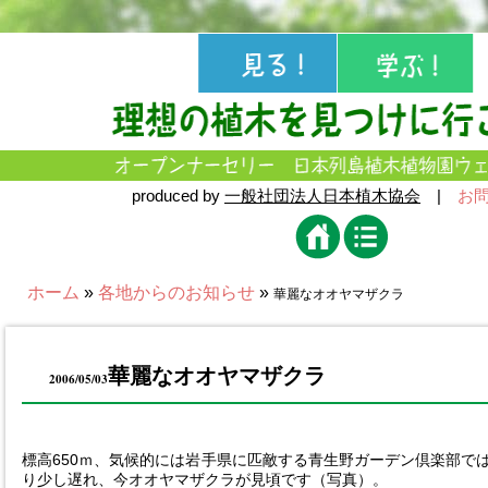
produced by
一般社団法人日本植木協会
|
お
ホーム
»
各地からのお知らせ
»
華麗なオオヤマザクラ
華麗なオオヤマザクラ
2006/05/03
標高650ｍ、気候的には岩手県に匹敵する青生野ガーデン倶楽部で
り少し遅れ、今オオヤマザクラが見頃です（写真）。