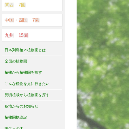
関西 7園
中国・四国 7園
九州 15園
日本列島植木植物園とは
全国の植物園
植物から植物園を探す
こんな植物を見に行きたい
見頃植栽から植物園を探す
各地からのお知らせ
植物園探訪記
誕生日の木