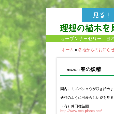
ホーム
»
各地からのお知ら
春の妖精
2006/04/10
園内にミズバショウが咲き始めま
妖精のように可愛らしい姿を見る
（有）仲田種苗園
http://www.eco-plants.net/