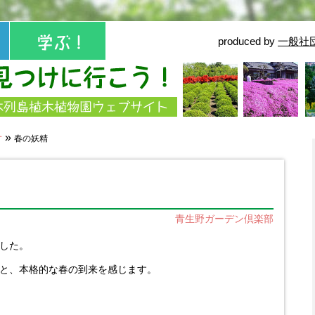
produced by
一般社
せ
»
春の妖精
青生野ガーデン倶楽部
した。
と、本格的な春の到来を感じます。